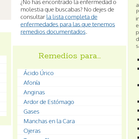
¿No has encontrado la enfermedad o
a
molestia que buscabas? No dejes de
P
consultar
la lista completa de
i
enfermedades para las que tenemos
e
remedios documentados
.
p
d
s
Remedios para…
Ácido Úrico
Afonía
Anginas
Ardor de Estómago
Gases
Manchas en la Cara
Ojeras