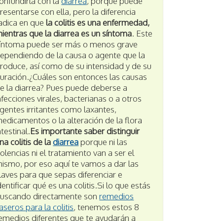
onfundirla con la
diarrea
, porque puede
resentarse con ella, pero la diferencia
adica en que
la colitis es una enfermedad,
ientras que la diarrea es un síntoma
. Este
íntoma puede ser más o menos grave
ependiendo de la causa o agente que la
roduce, así como de su intensidad y de su
uración.¿Cuáles son entonces las causas
e la diarrea? Pues puede deberse a
nfecciones virales, bacterianas o a otros
gentes irritantes como laxantes,
edicamentos o la alteración de la flora
ntestinal.
Es importante saber distinguir
na colitis de la
diarrea
porque ni las
olencias ni el tratamiento van a ser el
ismo, por eso aquí te vamos a dar las
laves para que sepas diferenciar e
dentificar qué es una colitis.Si lo que estás
uscando directamente son
remedios
aseros para la colitis
, tenemos estos 8
emedios diferentes que te ayudarán a