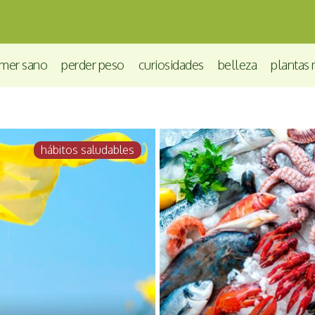
mer sano
perder peso
curiosidades
belleza
plantas 
hábitos saludables