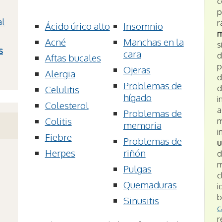
c
p
al
r
ácido úrico alto
insomnio
m
acné
manchas en la
s
s
cara
d
aftas bucales
p
ojeras
alergia
d
problemas de
d
celulitis
hígado
i
colesterol
a
problemas de
colitis
m
memoria
i
fiebre
problemas de
u
herpes
riñón
d
m
pulgas
c
quemaduras
i
b
sinusitis
c
r