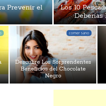
ra Prevenir el
Los 10 Pescad
Deberías 
o
comer sano
a
Descubre Los Sorprendentes
Beneficios del Chocolate
Negro