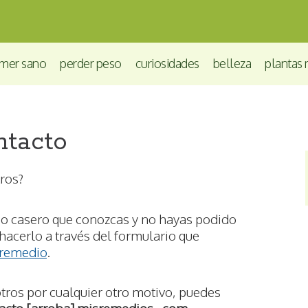
mer sano
perder peso
curiosidades
belleza
plantas 
tacto
ros?
io casero que conozcas y no hayas podido
acerlo a través del formulario que
 remedio
.
tros por cualquier otro motivo, puedes
acto [arroba] misremedios . com