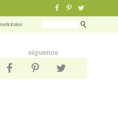
medicinales
síguenos