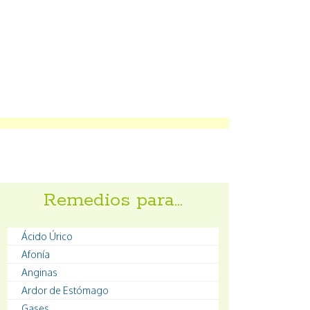
Remedios para…
Ácido Úrico
Afonía
Anginas
Ardor de Estómago
Gases