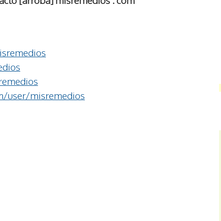
isremedios
edios
remedios
m/user/misremedios