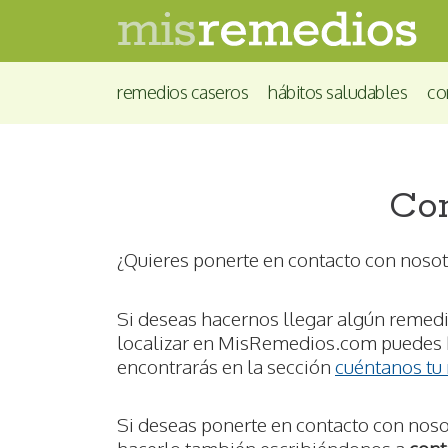
remedios caseros
hábitos saludables
co
Con
¿Quieres ponerte en contacto con nosot
Si deseas hacernos llegar algún remed
localizar en MisRemedios.com puedes h
encontrarás en la sección
cuéntanos tu
Si deseas ponerte en contacto con noso
hacerlo también escribiéndonos a
cont