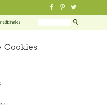
medicinales
de Cookies
s
eo.es