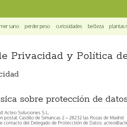
mer sano
perder peso
curiosidades
belleza
plantas 
de Privacidad y Política 
acidad
sica sobre protección de dato
ad: Acteo Soluciones S.L.
ón postal: Castillo de Simancas 2 – 28232 las Rozas de Madrid
e contacto del Delegado de Protecctión de Datos:
acteo@act