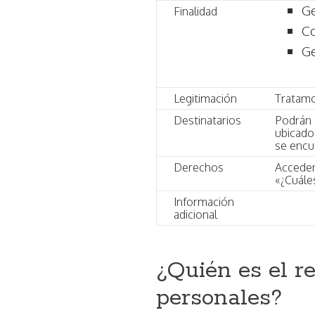
Ge
Finalidad
Co
Ge
Legitimación
Tratamo
Destinatarios
Podrán 
ubicado
se encu
Derechos
Acceder
«¿Cuále
Información
adicional
¿Quién es el r
personales?