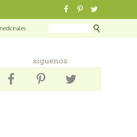
medicinales
síguenos