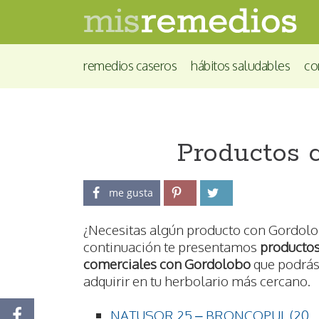
remedios caseros
hábitos saludables
co
Productos 
me gusta
¿Necesitas algún producto con Gordol
continuación te presentamos
producto
comerciales con Gordolobo
que podrá
adquirir en tu herbolario más cercano.
NATUSOR 25 – BRONCOPUL (20