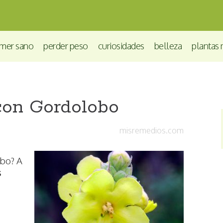
mer sano
perder peso
curiosidades
belleza
plantas 
con Gordolobo
misremedios.com
obo? A
s
s