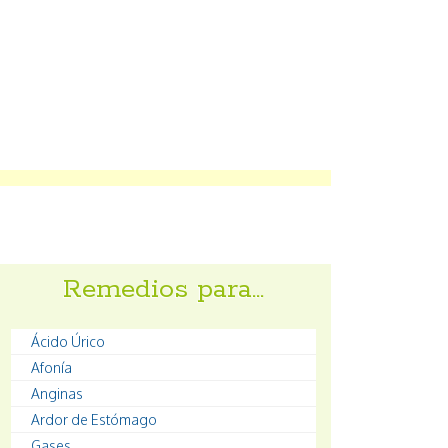
Remedios para…
Ácido Úrico
Afonía
Anginas
Ardor de Estómago
Gases