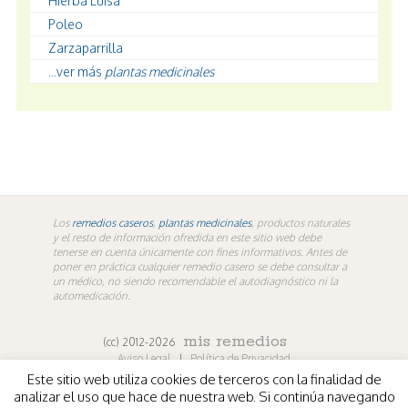
Hierba Luisa
Poleo
Zarzaparrilla
...ver más
plantas medicinales
Los
remedios caseros
,
plantas medicinales
, productos naturales
y el resto de información ofredida en este sitio web debe
tenerse en cuenta únicamente con fines informativos. Antes de
poner en práctica cualquier remedio casero se debe consultar a
un médico, no siendo recomendable el autodiagnóstico ni la
automedicación.
mis remedios
(cc) 2012-2026
Aviso Legal
|
Política de Privacidad
Este sitio web utiliza cookies de terceros con la finalidad de
En los contenidos propios de misremedios. En vídeos y
analizar el uso que hace de nuestra web. Si continúa navegando