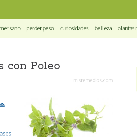
mer sano
perder peso
curiosidades
belleza
plantas 
 con Poleo
misremedios.com
A
es
s
Gases