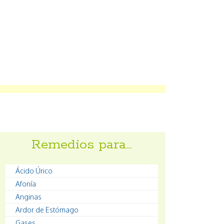
Remedios para…
Ácido Úrico
Afonía
Anginas
Ardor de Estómago
Gases