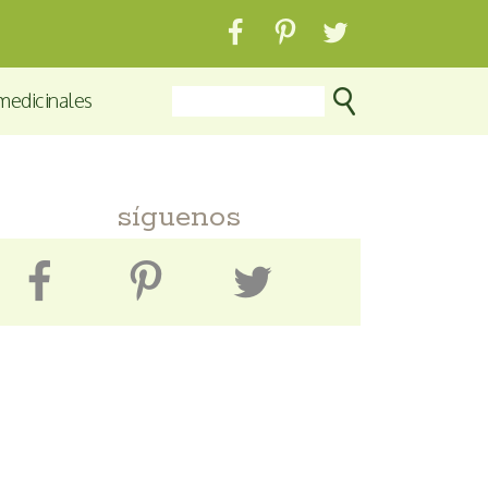
medicinales
síguenos