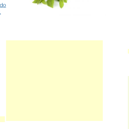
rdo
l