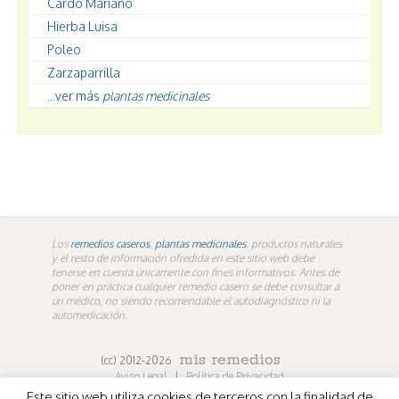
Cardo Mariano
Hierba Luisa
Poleo
Zarzaparrilla
...ver más
plantas medicinales
Los
remedios caseros
,
plantas medicinales
, productos naturales
y el resto de información ofredida en este sitio web debe
tenerse en cuenta únicamente con fines informativos. Antes de
poner en práctica cualquier remedio casero se debe consultar a
un médico, no siendo recomendable el autodiagnóstico ni la
automedicación.
mis remedios
(cc) 2012-2026
Aviso Legal
|
Política de Privacidad
Este sitio web utiliza cookies de terceros con la finalidad de