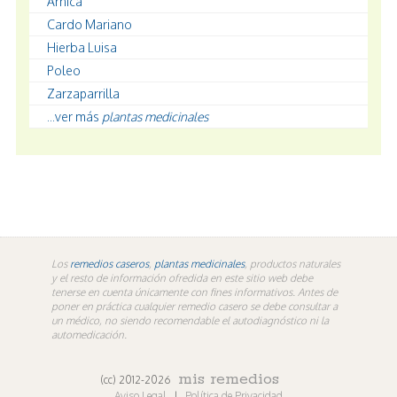
Árnica
Cardo Mariano
Hierba Luisa
Poleo
Zarzaparrilla
...ver más
plantas medicinales
Los
remedios caseros
,
plantas medicinales
, productos naturales
y el resto de información ofredida en este sitio web debe
tenerse en cuenta únicamente con fines informativos. Antes de
poner en práctica cualquier remedio casero se debe consultar a
un médico, no siendo recomendable el autodiagnóstico ni la
automedicación.
mis remedios
(cc) 2012-2026
Aviso Legal
|
Política de Privacidad