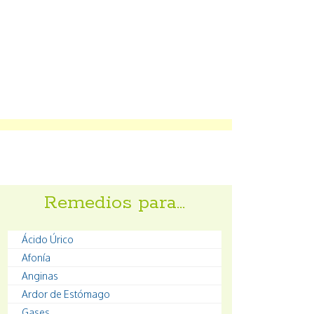
Remedios para…
Ácido Úrico
Afonía
Anginas
Ardor de Estómago
Gases