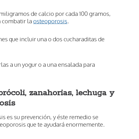
miligramos de calcio por cada 100 gramos,
a combatir la
osteoporosis
.
nes que incluir una o dos cucharaditas de
rlas a un yogur o a una ensalada para
ócoli, zanahorias, lechuga y
osis
is es su prevención, y éste remedio se
teoporosis que te ayudará enormemente.