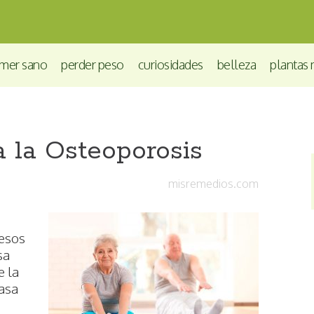
mer sano
perder peso
curiosidades
belleza
plantas 
 la Osteoporosis
misremedios.com
uesos
sa
e la
asa