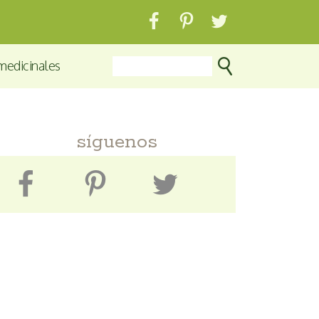
medicinales
síguenos