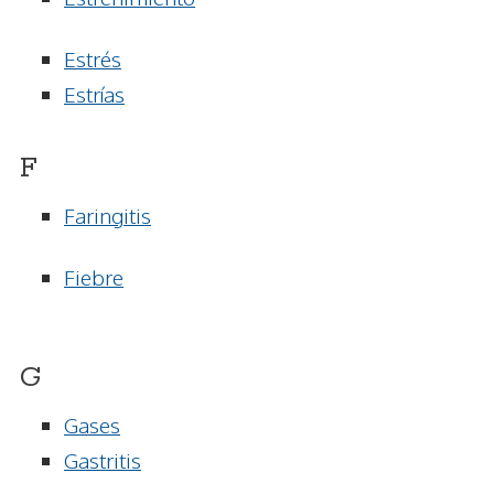
Estrés
Estrías
F
Faringitis
Fiebre
G
Gases
Gastritis