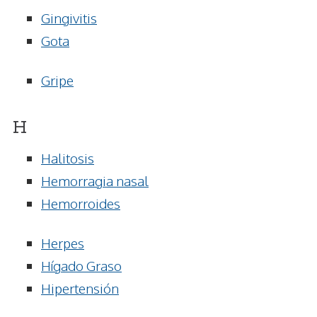
Gingivitis
Gota
Gripe
H
Halitosis
Hemorragia nasal
Hemorroides
Herpes
Hígado Graso
Hipertensión