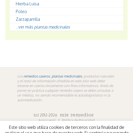
Hierba Luisa
Poleo
Zarzaparrilla
...ver más
plantas medicinales
Los
remedios caseros
,
plantas medicinales
, productos naturales
y el resto de información ofredida en este sitio web debe
tenerse en cuenta únicamente con fines informativos. Antes de
poner en práctica cualquier remedio casero se debe consultar a
un médico, no siendo recomendable el autodiagnóstico ni la
automedicación.
mis remedios
(cc) 2012-2026
Aviso Legal
|
Política de Privacidad
Este sitio web utiliza cookies de terceros con la finalidad de
En los contenidos propios de misremedios. En vídeos y
analizar el uso que hace de nuestra web. Si continúa navegando