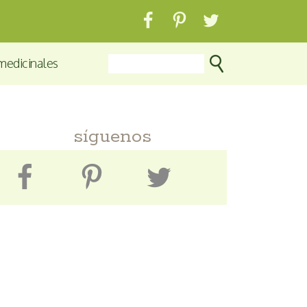
medicinales
síguenos