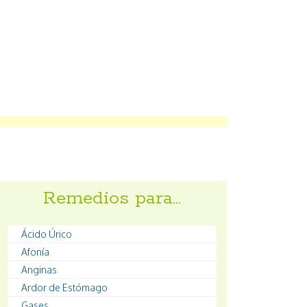
Remedios para…
Ácido Úrico
Afonía
Anginas
Ardor de Estómago
Gases