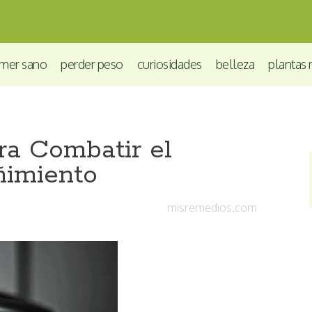
mer sano
perder peso
curiosidades
belleza
plantas 
ra Combatir el
ñimiento
misremedios.com