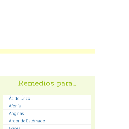
Remedios para…
Ácido Úrico
Afonía
Anginas
Ardor de Estómago
Gases