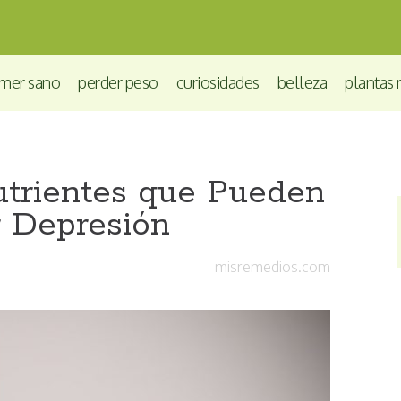
mer sano
perder peso
curiosidades
belleza
plantas 
utrientes que Pueden
 Depresión
misremedios.com