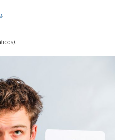
o
.
ticos).