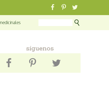
medicinales
síguenos