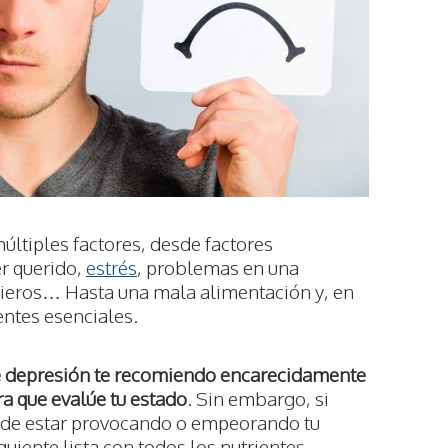
últiples factores, desde factores
er querido,
estrés
, problemas en una
cieros… Hasta una mala alimentación y, en
entes esenciales.
de depresión te recomiendo encarecidamente
a que evalúe tu estado
. Sin embargo, si
ede estar provocando o empeorando tu
guiente lista con todos los nutrientes