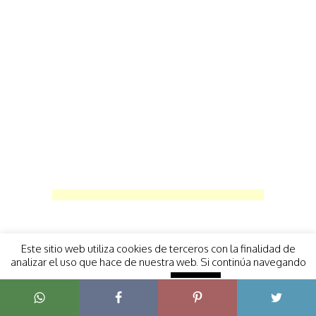
Este sitio web utiliza cookies de terceros con la finalidad de
analizar el uso que hace de nuestra web. Si continúa navegando
Remedios para…
entendemos que acepta su uso.
Más información
Aceptar
aquí
Ácido Úrico