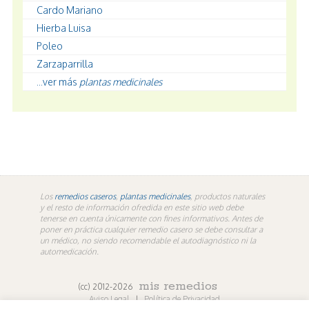
Cardo Mariano
Hierba Luisa
Poleo
Zarzaparrilla
...ver más
plantas medicinales
Los
remedios caseros
,
plantas medicinales
, productos naturales
y el resto de información ofredida en este sitio web debe
tenerse en cuenta únicamente con fines informativos. Antes de
poner en práctica cualquier remedio casero se debe consultar a
un médico, no siendo recomendable el autodiagnóstico ni la
automedicación.
mis remedios
(cc) 2012-2026
Aviso Legal
|
Política de Privacidad