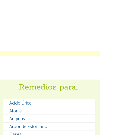
Remedios para…
Ácido Úrico
Afonía
Anginas
Ardor de Estómago
Gases