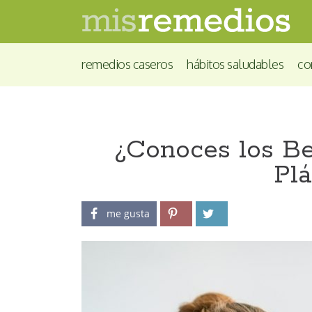
remedios caseros
hábitos saludables
co
¿Conoces los B
Pl
me gusta