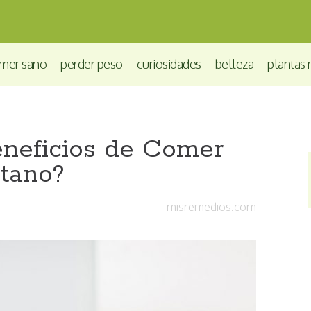
mer sano
perder peso
curiosidades
belleza
plantas 
eneficios de Comer
átano?
misremedios.com