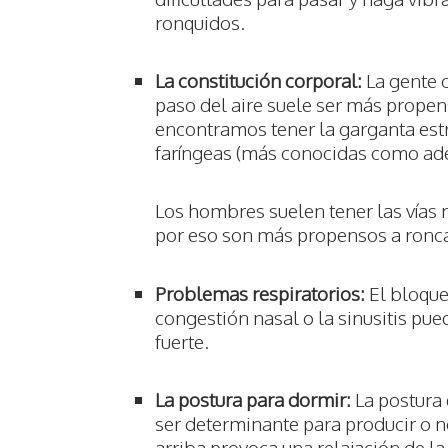
ronquidos.
La constitución corporal:
La gente c
paso del aire suele ser más propens
encontramos tener la garganta estr
faríngeas (más conocidas como ade
Los hombres suelen tener las vías 
por eso son más propensos a ronca
Problemas respiratorios:
El bloqueo
congestión nasal o la sinusitis p
fuerte.
La postura para dormir:
La postura
ser determinante para producir o 
arriba provoca una relajación de l