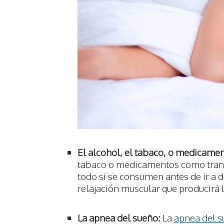
El alcohol, el tabaco, o medicamen
tabaco o medicamentos como tranq
todo si se consumen antes de ir a
relajación muscular que producirá 
La apnea del sueño:
La
apnea del 