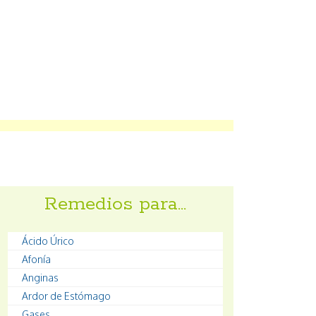
Remedios para…
Ácido Úrico
Afonía
Anginas
Ardor de Estómago
Gases