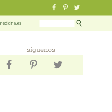
medicinales
síguenos