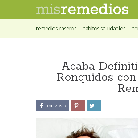
remedios caseros
hábitos saludables
co
Acaba Definit
Ronquidos con
Rem
me gusta