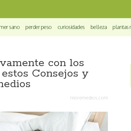
mer sano
perder peso
curiosidades
belleza
plantas 
ivamente con los
 estos Consejos y
edios
misremedios.com