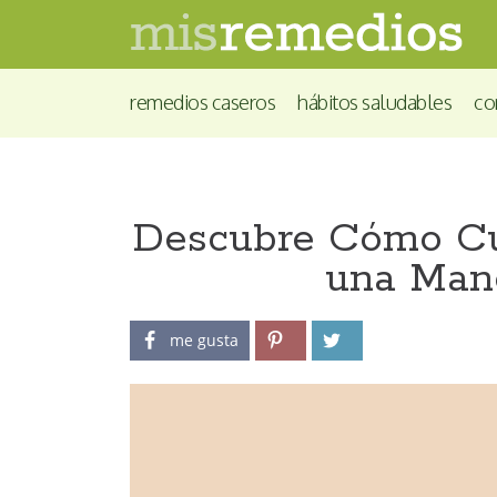
remedios caseros
hábitos saludables
co
Descubre Cómo Cui
una Mane
me gusta