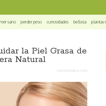
mer sano
perder peso
curiosidades
belleza
plantas 
dar la Piel Grasa de
ra Natural
misremedios.com