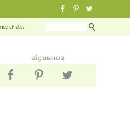
medicinales
síguenos