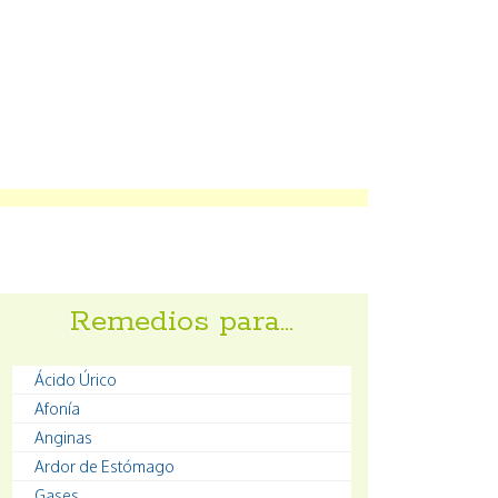
Remedios para…
Ácido Úrico
Afonía
Anginas
Ardor de Estómago
Gases