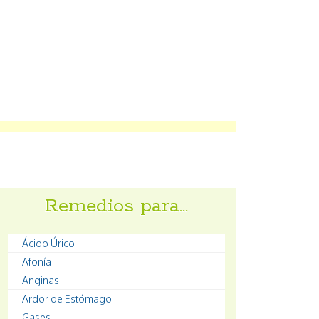
Remedios para…
Ácido Úrico
Afonía
Anginas
Ardor de Estómago
Gases