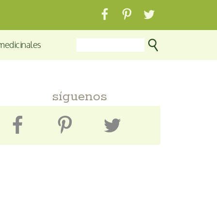
medicinales
síguenos