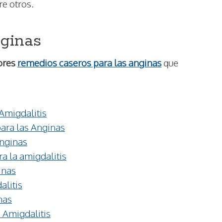
tre otros.
nginas
ores
remedios caseros para las anginas
que
Amigdalitis
ara las Anginas
Anginas
ra la amigdalitis
inas
alitis
nas
a Amigdalitis