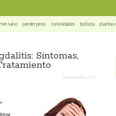
mer sano
perder peso
curiosidades
belleza
plantas 
dalitis: Síntomas,
Tratamiento
misremedios.com
se
ltrar