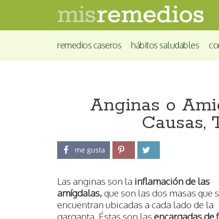
remedios caseros
hábitos saludables
co
Anginas o Amig
Causas, 
me gusta
Las anginas son la
inflamación de las
amígdalas,
que son las dos masas que 
encuentran ubicadas a cada lado de la
garganta. Éstas son las
encargadas de fi