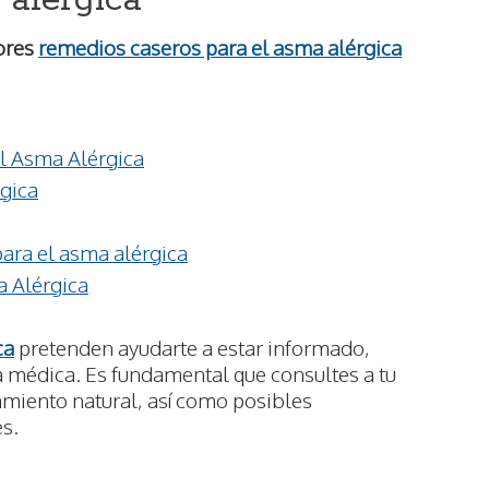
 alérgica
ores
remedios caseros para el asma alérgica
el Asma Alérgica
rgica
para el asma alérgica
a Alérgica
ca
pretenden ayudarte a estar informado,
a médica. Es fundamental que consultes a tu
amiento natural, así como posibles
s.