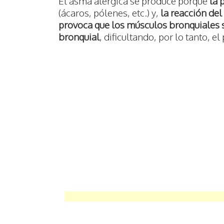
El asma alérgica se produce porque
la 
(ácaros, pólenes, etc.) y,
la reacción del
provoca que los músculos bronquiales s
bronquial
, dificultando, por lo tanto, el