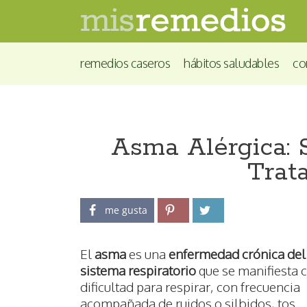
remedios caseros
hábitos saludables
co
Asma Alérgica: 
Trat
me gusta
El
asma
es una
enfermedad crónica del
sistema respiratorio
que se manifiesta 
dificultad para respirar, con frecuencia
acompañada de ruidos o silbidos, tos