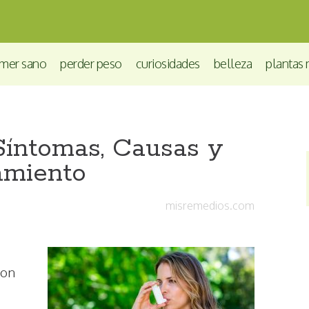
mer sano
perder peso
curiosidades
belleza
plantas 
Síntomas, Causas y
amiento
misremedios.com
con