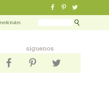
medicinales
síguenos