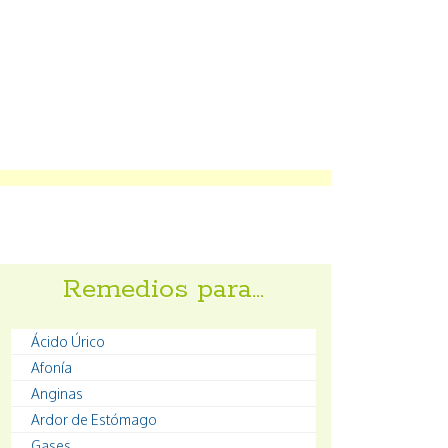
Remedios para…
Ácido Úrico
Afonía
Anginas
Ardor de Estómago
Gases