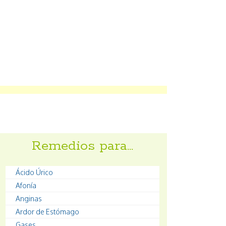
Remedios para…
Ácido Úrico
Afonía
Anginas
Ardor de Estómago
Gases