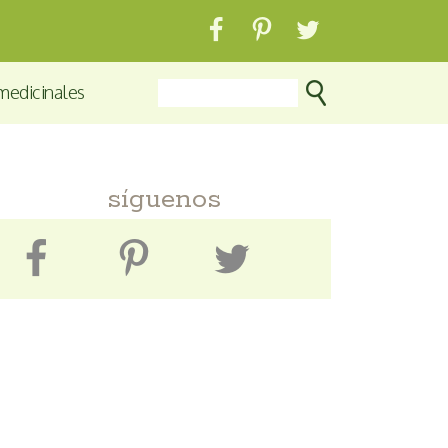
medicinales
síguenos