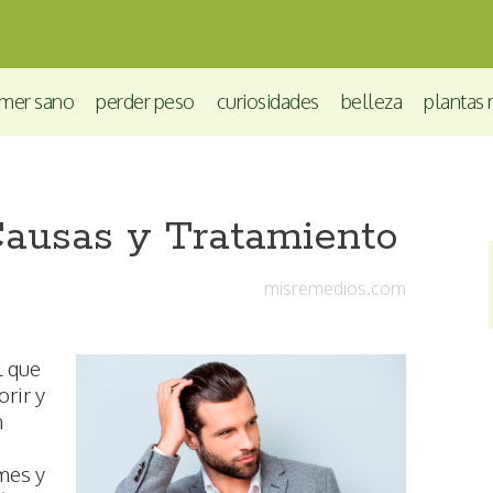
mer sano
perder peso
curiosidades
belleza
plantas 
Causas y Tratamiento
misremedios.com
l que
orir y
n
mes y