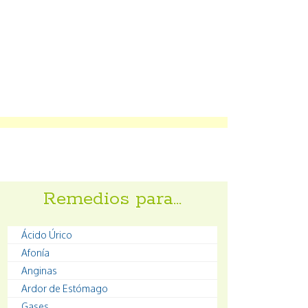
Remedios para…
Ácido Úrico
Afonía
Anginas
Ardor de Estómago
Gases