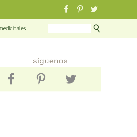
medicinales
síguenos