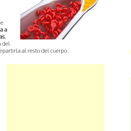
se
a a
as
,
 del
partirla al resto del cuerpo.