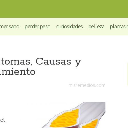
mer sano
perder peso
curiosidades
belleza
plantas 
íntomas, Causas y
amiento
misremedios.com
 el