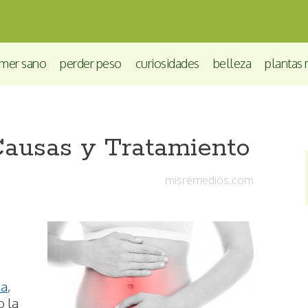
mer sano
perder peso
curiosidades
belleza
plantas 
 Causas y Tratamiento
misremedios.com
ea
,
o la