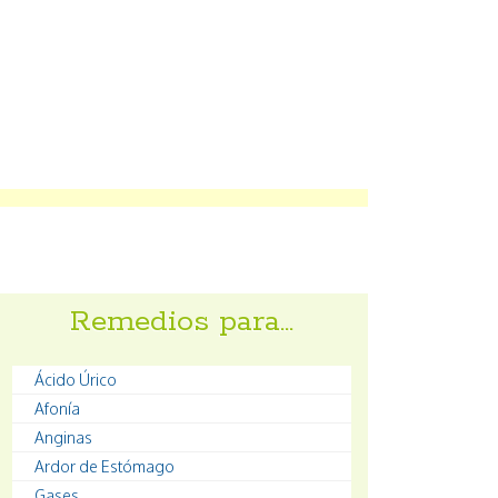
Remedios para…
Ácido Úrico
Afonía
Anginas
Ardor de Estómago
Gases