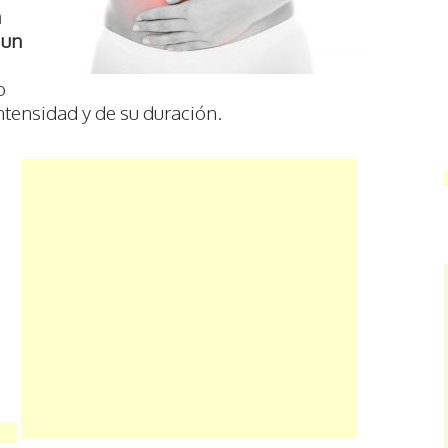
a
 un
o
ntensidad y de su duración.