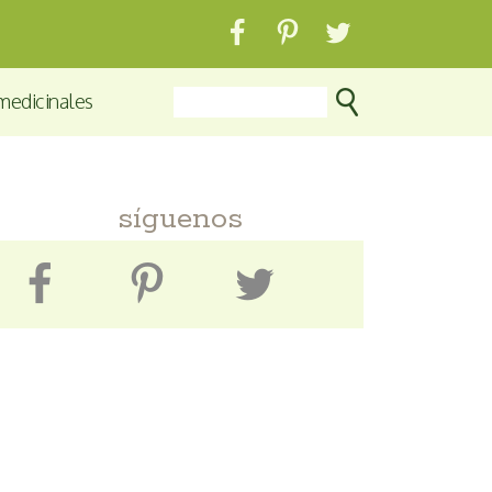
medicinales
síguenos