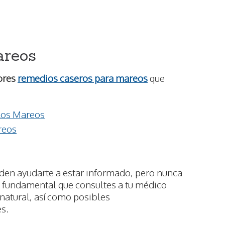
areos
ores
remedios caseros para mareos
que
 los Mareos
reos
den ayudarte a estar informado, pero nunca
s fundamental que consultes a tu médico
 natural, así como posibles
s.