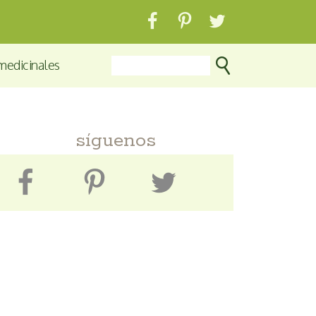
medicinales
síguenos