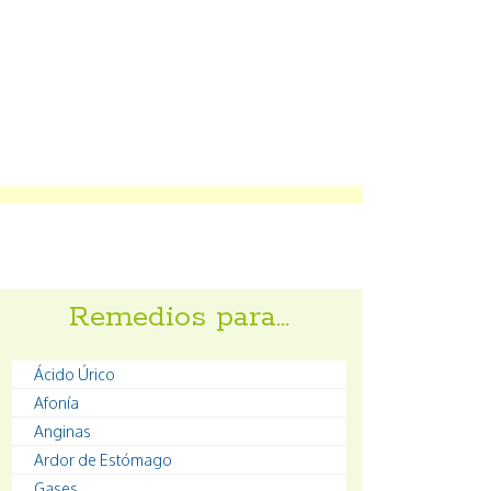
Remedios para…
Ácido Úrico
Afonía
Anginas
Ardor de Estómago
Gases