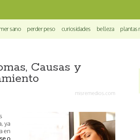
mer sano
perder peso
curiosidades
belleza
plantas 
tomas, Causas y
amiento
misremedios.com
s
a, ya
a en
se o