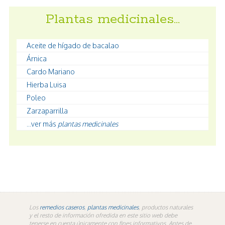
Plantas medicinales…
Aceite de hígado de bacalao
Árnica
Cardo Mariano
Hierba Luisa
Poleo
Zarzaparrilla
...ver más
plantas medicinales
Los
remedios caseros
,
plantas medicinales
, productos naturales
y el resto de información ofredida en este sitio web debe
tenerse en cuenta únicamente con fines informativos. Antes de