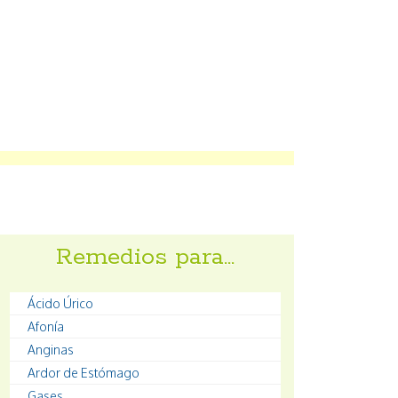
Remedios para…
Ácido Úrico
Afonía
Anginas
Ardor de Estómago
Gases