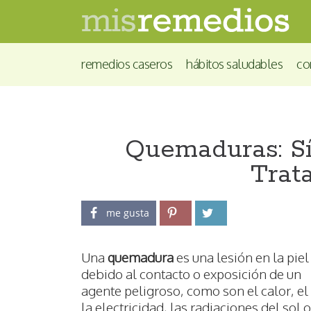
remedios caseros
hábitos saludables
co
Quemaduras: Sí
Trat
me gusta
Una
quemadura
es una lesión en la piel
debido al contacto o exposición de un
agente peligroso, como son el calor, el f
la electricidad, las radiaciones del sol o