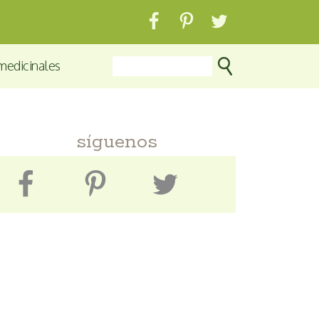
medicinales
síguenos