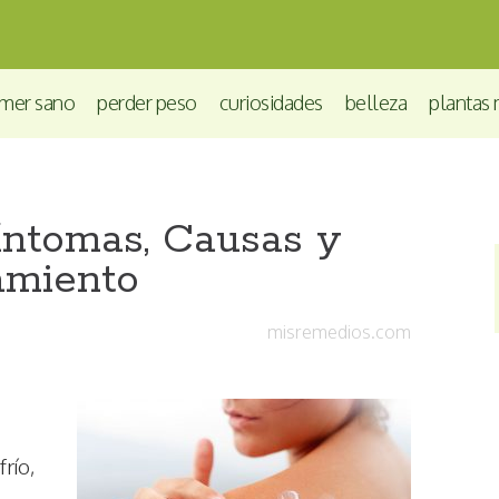
mer sano
perder peso
curiosidades
belleza
plantas 
ntomas, Causas y
amiento
misremedios.com
río,