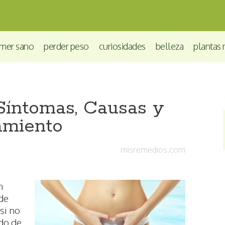
mer sano
perder peso
curiosidades
belleza
plantas 
 Síntomas, Causas y
amiento
misremedios.com
n
 de
si no
do de