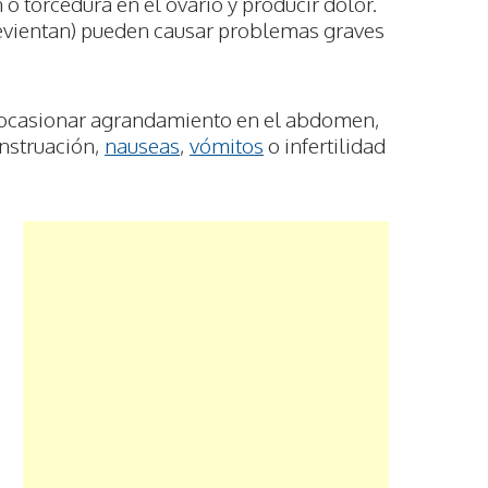
 torcedura en el ovario y producir dolor.
revientan) pueden causar problemas graves
n ocasionar agrandamiento en el abdomen,
nstruación,
nauseas
,
vómitos
o infertilidad