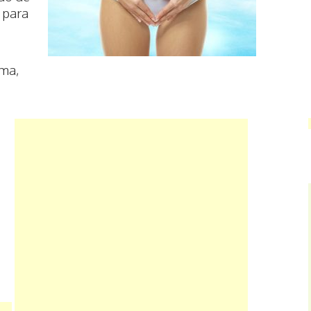
 para
ema,