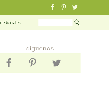
medicinales
síguenos