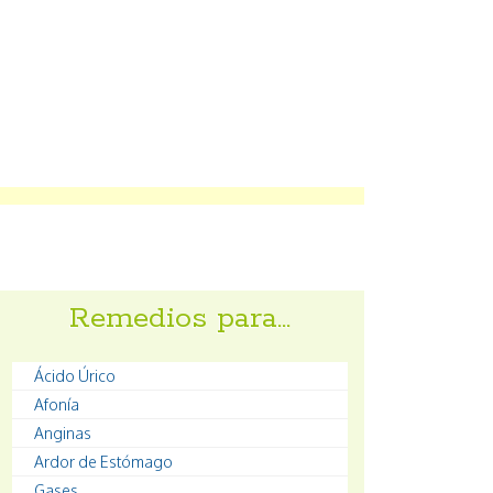
Remedios para…
Ácido Úrico
Afonía
Anginas
Ardor de Estómago
Gases