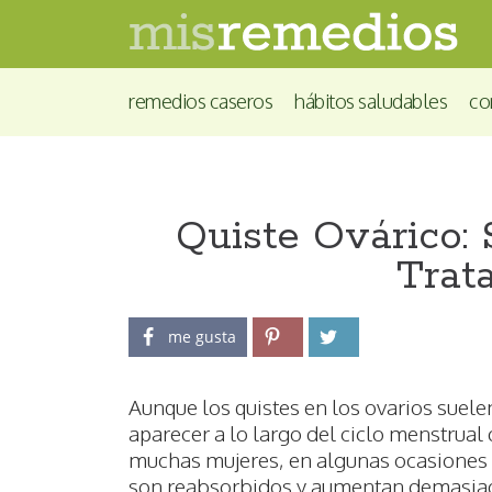
remedios caseros
hábitos saludables
co
Quiste Ovárico:
Trat
me gusta
Aunque los quistes en los ovarios suele
aparecer a lo largo del ciclo menstrual
muchas mujeres, en algunas ocasiones 
son reabsorbidos y aumentan demasia