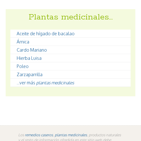
Plantas medicinales…
Aceite de hígado de bacalao
Árnica
Cardo Mariano
Hierba Luisa
Poleo
Zarzaparrilla
...ver más
plantas medicinales
Los
remedios caseros
,
plantas medicinales
, productos naturales
y el resto de información ofredida en este sitio web debe