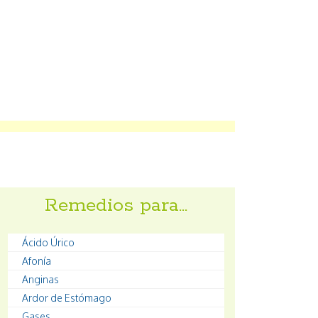
Remedios para…
Ácido Úrico
Afonía
Anginas
Ardor de Estómago
Gases