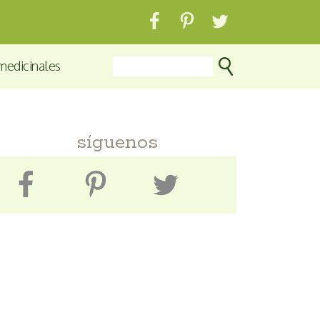
medicinales
síguenos