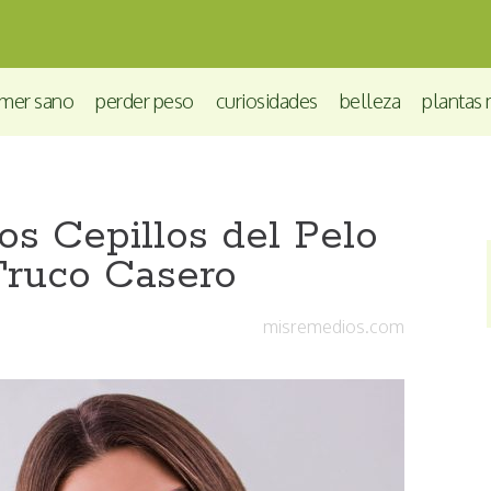
mer sano
perder peso
curiosidades
belleza
plantas 
os Cepillos del Pelo
Truco Casero
misremedios.com