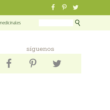
medicinales
síguenos