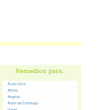
Remedios para…
Ácido Úrico
Afonía
Anginas
Ardor de Estómago
Gases