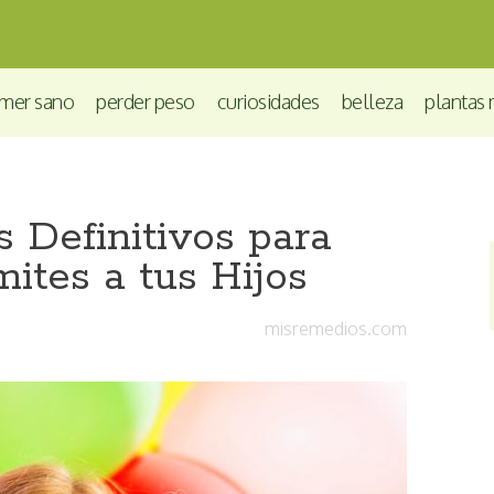
mer sano
perder peso
curiosidades
belleza
plantas 
s Definitivos para
mites a tus Hijos
misremedios.com