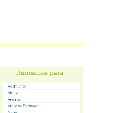
Remedios para…
Ácido Úrico
Afonía
Anginas
Ardor de Estómago
Gases