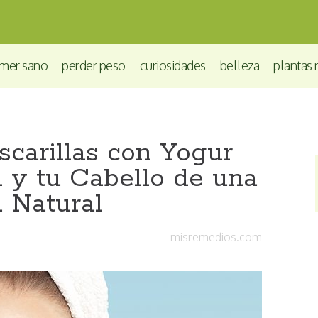
mer sano
perder peso
curiosidades
belleza
plantas 
scarillas con Yogur
l y tu Cabello de una
 Natural
misremedios.com