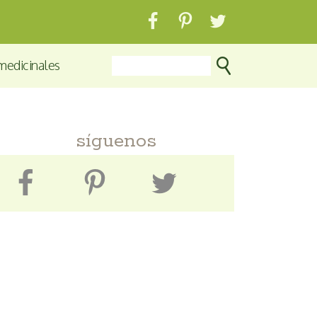
medicinales
síguenos