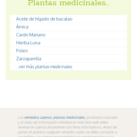
Plantas medicinales…
Aceite de hígado de bacalao
Árnica
Cardo Mariano
Hierba Luisa
Poleo
Zarzaparrilla
...ver más
plantas medicinales
Los
remedios caseros
,
plantas medicinales
, productos naturales
y el resto de información ofredida en este sitio web debe
tenerse en cuenta únicamente con fines informativos. Antes de
poner en práctica cualquier remedio casero se debe consultar a
un médico, no siendo recomendable el autodiagnóstico ni la