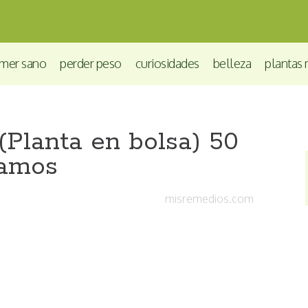
mer sano
perder peso
curiosidades
belleza
plantas 
(Planta en bolsa) 50
amos
misremedios.com