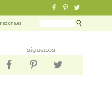
medicinales
síguenos