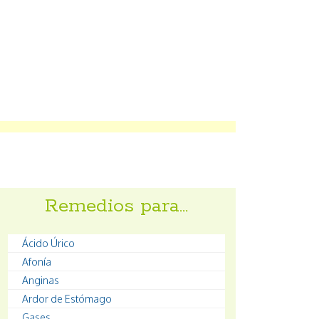
Remedios para…
Ácido Úrico
Afonía
Anginas
Ardor de Estómago
Gases