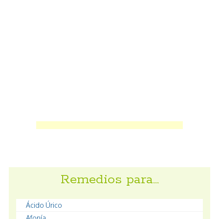
Remedios para…
Ácido Úrico
Afonía