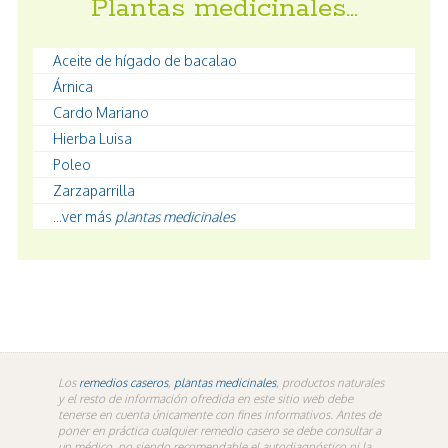
Plantas medicinales…
Aceite de hígado de bacalao
Árnica
Cardo Mariano
Hierba Luisa
Poleo
Zarzaparrilla
...ver más
plantas medicinales
Los
remedios caseros
,
plantas medicinales
, productos naturales
y el resto de información ofredida en este sitio web debe
tenerse en cuenta únicamente con fines informativos. Antes de
poner en práctica cualquier remedio casero se debe consultar a
un médico, no siendo recomendable el autodiagnóstico ni la