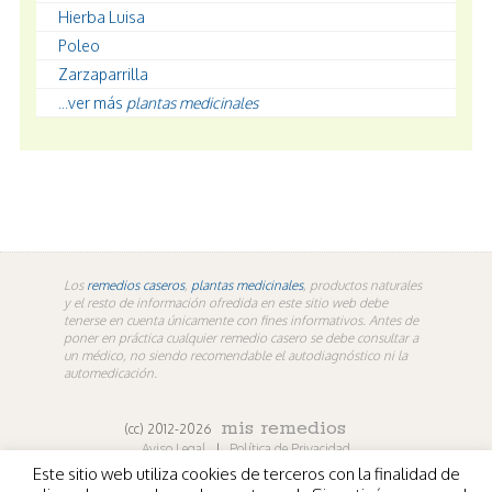
Hierba Luisa
Poleo
Zarzaparrilla
...ver más
plantas medicinales
Los
remedios caseros
,
plantas medicinales
, productos naturales
y el resto de información ofredida en este sitio web debe
tenerse en cuenta únicamente con fines informativos. Antes de
poner en práctica cualquier remedio casero se debe consultar a
un médico, no siendo recomendable el autodiagnóstico ni la
automedicación.
mis remedios
(cc) 2012-2026
Aviso Legal
|
Política de Privacidad
Este sitio web utiliza cookies de terceros con la finalidad de
En los contenidos propios de misremedios. En vídeos y