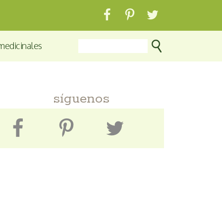
medicinales
síguenos