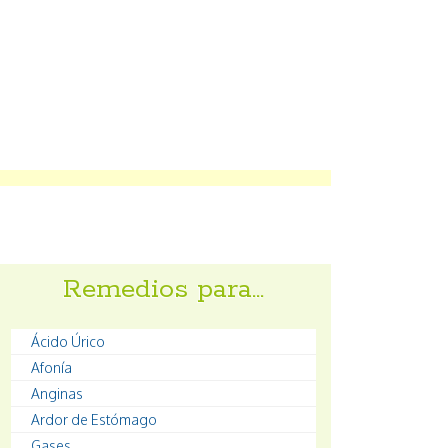
Remedios para…
Ácido Úrico
Afonía
Anginas
Ardor de Estómago
Gases