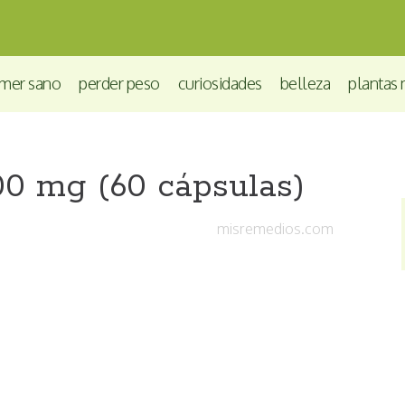
mer sano
perder peso
curiosidades
belleza
plantas 
00 mg (60 cápsulas)
misremedios.com