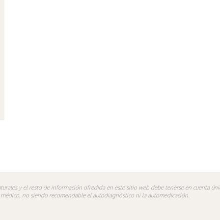
turales y el resto de información ofredida en este sitio web debe tenerse en cuenta ú
n médico, no siendo recomendable el autodiagnóstico ni la automedicación.