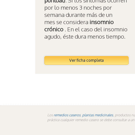
puntual)
. Si los síntomas ocurren
por lo menos 3 noches por
semana durante más de un
mes se considera
insomnio
crónico
. En el caso del insomnio
agudo, éste dura menos tiempo.
Ver ficha completa
Los
remedios caseros
,
plantas medicinales
, productos na
práctica cualquier remedio casero se debe consultar a u