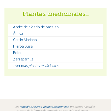
Plantas medicinales…
Aceite de hígado de bacalao
Árnica
Cardo Mariano
Hierba Luisa
Poleo
Zarzaparrilla
...ver más
plantas medicinales
Los
remedios caseros
,
plantas medicinales
, productos naturales
y el resto de información ofredida en este sitio web debe