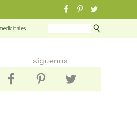
medicinales
síguenos