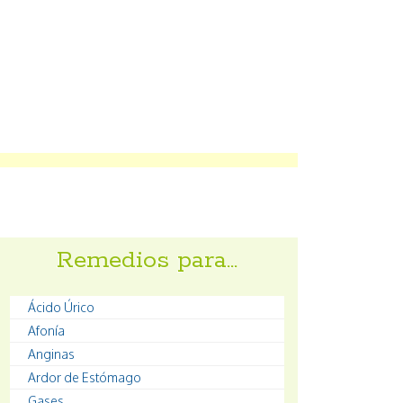
Remedios para…
Ácido Úrico
Afonía
Anginas
Ardor de Estómago
Gases