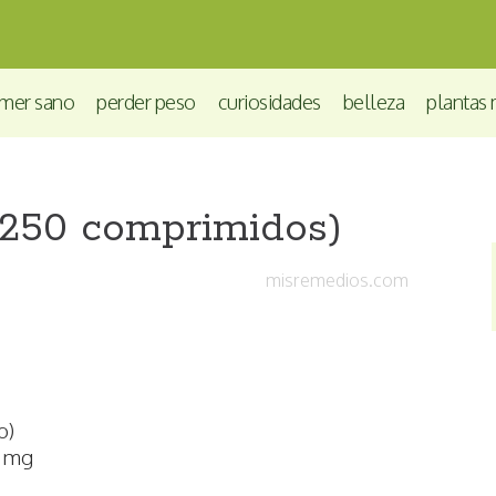
mer sano
perder peso
curiosidades
belleza
plantas 
250 comprimidos)
misremedios.com
o)
0 mg