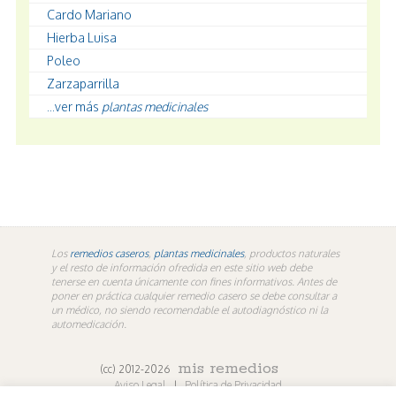
Cardo Mariano
Hierba Luisa
Poleo
Zarzaparrilla
...ver más
plantas medicinales
Los
remedios caseros
,
plantas medicinales
, productos naturales
y el resto de información ofredida en este sitio web debe
tenerse en cuenta únicamente con fines informativos. Antes de
poner en práctica cualquier remedio casero se debe consultar a
un médico, no siendo recomendable el autodiagnóstico ni la
automedicación.
mis remedios
(cc) 2012-2026
Aviso Legal
|
Política de Privacidad