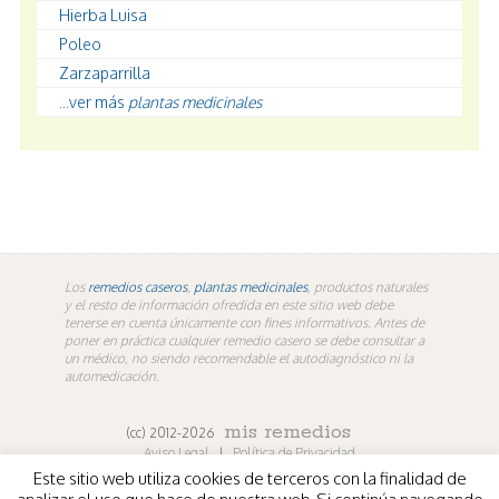
Hierba Luisa
Poleo
Zarzaparrilla
...ver más
plantas medicinales
Los
remedios caseros
,
plantas medicinales
, productos naturales
y el resto de información ofredida en este sitio web debe
tenerse en cuenta únicamente con fines informativos. Antes de
poner en práctica cualquier remedio casero se debe consultar a
un médico, no siendo recomendable el autodiagnóstico ni la
automedicación.
mis remedios
(cc) 2012-2026
Aviso Legal
|
Política de Privacidad
Este sitio web utiliza cookies de terceros con la finalidad de
En los contenidos propios de misremedios. En vídeos y