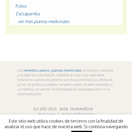
Poleo
Zarzaparrilla
...ver más
plantas medicinales
Los
remedios caseros
,
plantas medicinales
, productos naturales
y el resto de información ofredida en este sitio web debe
tenerse en cuenta únicamente con fines informativos. Antes de
poner en práctica cualquier remedio casero se debe consultar a
un médico, no siendo recomendable el autodiagnóstico ni la
automedicación.
mis remedios
(cc) 2012-2026
Aviso Legal
|
Política de Privacidad
Este sitio web utiliza cookies de terceros con la finalidad de
En los contenidos propios de misremedios. En vídeos y
analizar el uso que hace de nuestra web. Si continúa navegando
fotografías de terceros aplica la licencia de sus