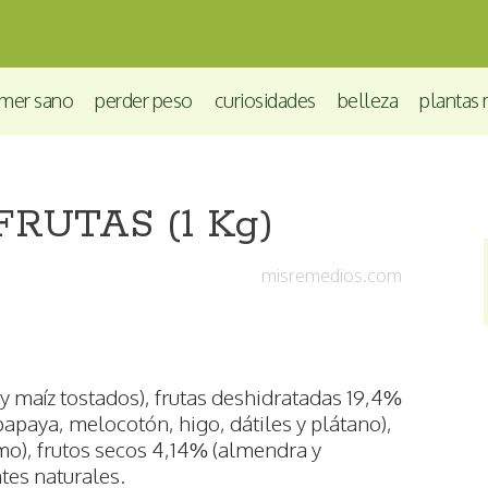
mer sano
perder peso
curiosidades
belleza
plantas 
FRUTAS (1 Kg)
misremedios.com
 maíz tostados), frutas deshidratadas 19,4%
papaya, melocotón, higo, dátiles y plátano),
amo), frutos secos 4,14% (almendra y
tes naturales.