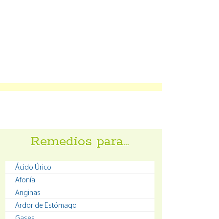
Remedios para…
Ácido Úrico
Afonía
Anginas
Ardor de Estómago
Gases