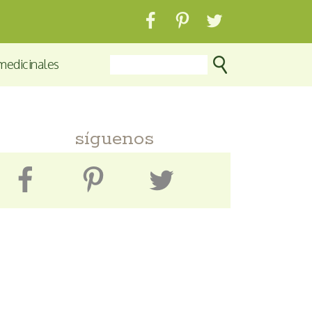
medicinales
síguenos