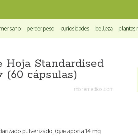
mer sano
perder peso
curiosidades
belleza
plantas 
e Hoja Standardised
 (60 cápsulas)
misremedios.com
darizado pulverizado, (que aporta 14 mg