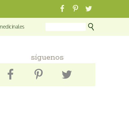
medicinales
síguenos