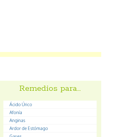
Remedios para…
Ácido Úrico
Afonía
Anginas
Ardor de Estómago
Gases