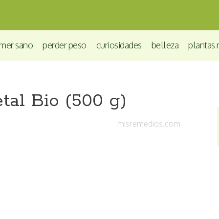
mer sano
perder peso
curiosidades
belleza
plantas 
al Bio (500 g)
misremedios.com