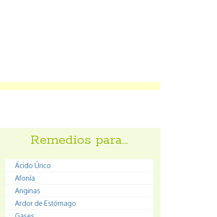
Remedios para…
Ácido Úrico
Afonía
Anginas
Ardor de Estómago
Gases