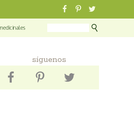
medicinales
síguenos