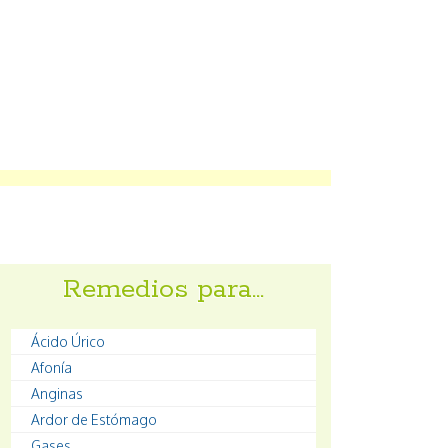
Remedios para…
Ácido Úrico
Afonía
Anginas
Ardor de Estómago
Gases