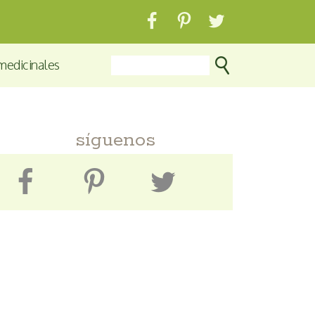
medicinales
síguenos