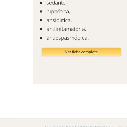
sedante,
hipnótica,
ansiolítica,
antiinflamatoria,
antiespasmódica.
Ver ficha completa