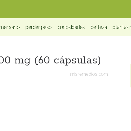
mer sano
perder peso
curiosidades
belleza
plantas 
00 mg (60 cápsulas)
misremedios.com