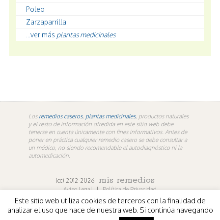
Poleo
Zarzaparrilla
...ver más
plantas medicinales
Los
remedios caseros
,
plantas medicinales
, productos naturales
y el resto de información ofredida en este sitio web debe
tenerse en cuenta únicamente con fines informativos. Antes de
poner en práctica cualquier remedio casero se debe consultar a
un médico, no siendo recomendable el autodiagnóstico ni la
automedicación.
mis remedios
(cc) 2012-2026
Aviso Legal
|
Política de Privacidad
Este sitio web utiliza cookies de terceros con la finalidad de
En los contenidos propios de misremedios. En vídeos y
analizar el uso que hace de nuestra web. Si continúa navegando
fotografías de terceros aplica la licencia de sus