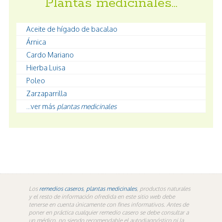
Plantas medicinales…
Aceite de hígado de bacalao
Árnica
Cardo Mariano
Hierba Luisa
Poleo
Zarzaparrilla
...ver más
plantas medicinales
Los
remedios caseros
,
plantas medicinales
, productos naturales
y el resto de información ofredida en este sitio web debe
tenerse en cuenta únicamente con fines informativos. Antes de
poner en práctica cualquier remedio casero se debe consultar a
un médico, no siendo recomendable el autodiagnóstico ni la