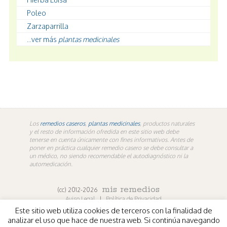
Poleo
Zarzaparrilla
...ver más
plantas medicinales
Los
remedios caseros
,
plantas medicinales
, productos naturales
y el resto de información ofredida en este sitio web debe
tenerse en cuenta únicamente con fines informativos. Antes de
poner en práctica cualquier remedio casero se debe consultar a
un médico, no siendo recomendable el autodiagnóstico ni la
automedicación.
mis remedios
(cc) 2012-2026
Aviso Legal
|
Política de Privacidad
Este sitio web utiliza cookies de terceros con la finalidad de
En los contenidos propios de misremedios. En vídeos y
analizar el uso que hace de nuestra web. Si continúa navegando