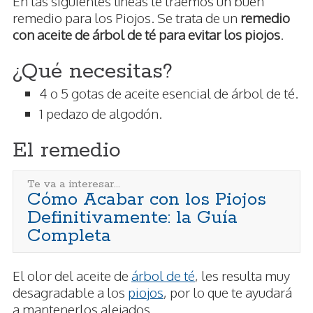
En las siguientes líneas te traemos un buen
remedio para los Piojos. Se trata de un
remedio
con aceite de árbol de té para evitar los piojos
.
¿Qué necesitas?
4 o 5 gotas de aceite esencial de árbol de té.
1 pedazo de algodón.
El remedio
Te va a interesar...
Cómo Acabar con los Piojos
Definitivamente: la Guía
Completa
El olor del aceite de
árbol de té
, les resulta muy
desagradable a los
piojos
, por lo que te ayudará
a mantenerlos alejados.