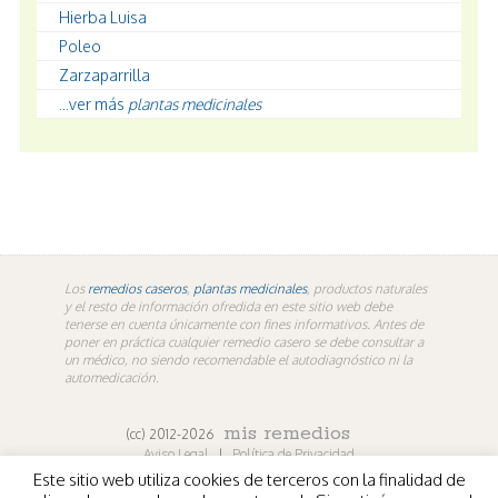
Hierba Luisa
Poleo
Zarzaparrilla
...ver más
plantas medicinales
Los
remedios caseros
,
plantas medicinales
, productos naturales
y el resto de información ofredida en este sitio web debe
tenerse en cuenta únicamente con fines informativos. Antes de
poner en práctica cualquier remedio casero se debe consultar a
un médico, no siendo recomendable el autodiagnóstico ni la
automedicación.
mis remedios
(cc) 2012-2026
Aviso Legal
|
Política de Privacidad
Este sitio web utiliza cookies de terceros con la finalidad de
En los contenidos propios de misremedios. En vídeos y